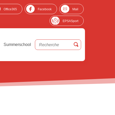
Office365
Facebook
Mail
EPSASport
Summerschool