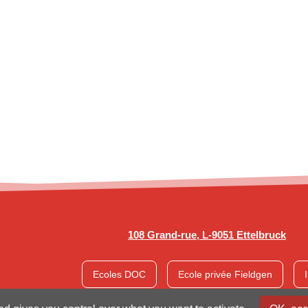
108 Grand-rue, L-9051 Ettelbruck
Ecoles DOC
Ecole privée Fieldgen