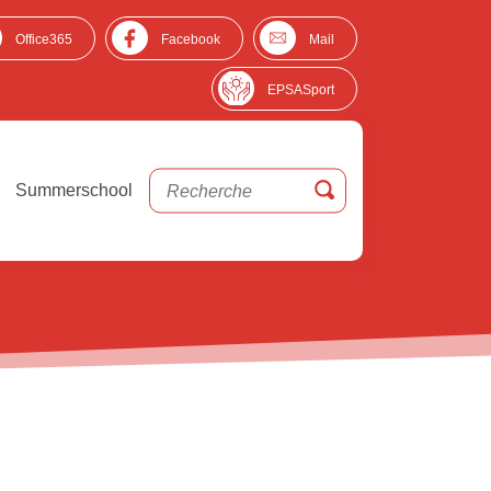
Office365
Facebook
Mail
EPSASport
Summerschool