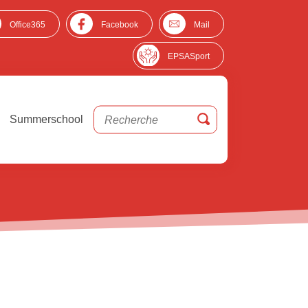
Office365
Facebook
Mail
EPSASport
Summerschool