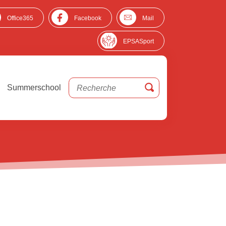
Office365
Facebook
Mail
EPSASport
Summerschool