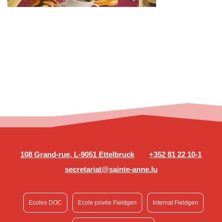
108 Grand-rue, L-9051 Ettelbruck
+352 81 22 10-1
secretariat@sainte-anne.lu
Ecoles DOC
Ecole privée Fieldgen
Internat Fieldgen