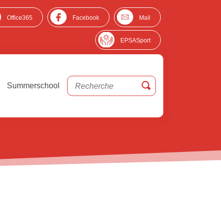
Office365
Facebook
Mail
EPSASport
Summerschool