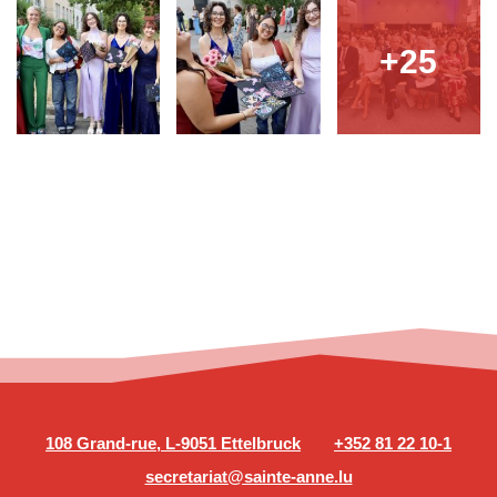
+25
108 Grand-rue, L-9051 Ettelbruck
+352 81 22 10-1
secretariat@sainte-anne.lu