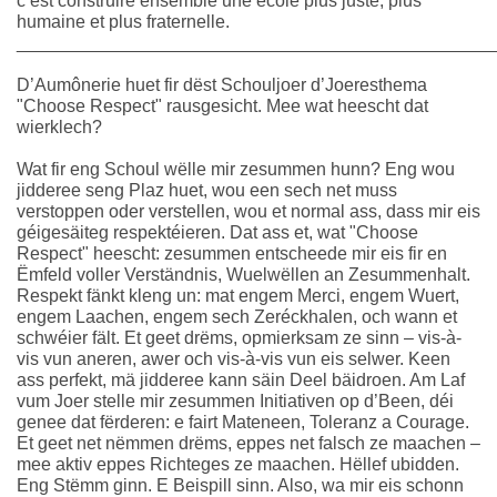
c’est construire ensemble une école plus juste, plus
humaine et plus fraternelle.
________________________________________________
D’Aumônerie huet fir dëst Schouljoer d’Joeresthema
"Choose Respect" rausgesicht. Mee wat heescht dat
wierklech?
Wat fir eng Schoul wëlle mir zesummen hunn? Eng wou
jidderee seng Plaz huet, wou een sech net muss
verstoppen oder verstellen, wou et normal ass, dass mir eis
géigesäiteg respektéieren. Dat ass et, wat "Choose
Respect" heescht: zesummen entscheede mir eis fir en
Ëmfeld voller Verständnis, Wuelwëllen an Zesummenhalt.
Respekt fänkt kleng un: mat engem Merci, engem Wuert,
engem Laachen, engem sech Zeréckhalen, och wann et
schwéier fält. Et geet drëms, opmierksam ze sinn – vis-à-
vis vun aneren, awer och vis-à-vis vun eis selwer. Keen
ass perfekt, mä jidderee kann säin Deel bäidroen. Am Laf
vum Joer stelle mir zesummen Initiativen op d’Been, déi
genee dat fërderen: e fairt Mateneen, Toleranz a Courage.
Et geet net nëmmen drëms, eppes net falsch ze maachen –
mee aktiv eppes Richteges ze maachen. Hëllef ubidden.
Eng Stëmm ginn. E Beispill sinn. Also, wa mir eis schonn