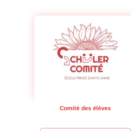
Comité des élèves