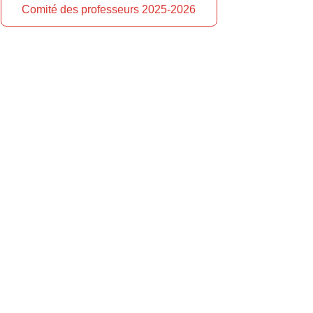
Comité des professeurs 2025-2026