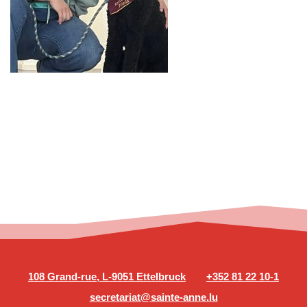
108 Grand-rue, L-9051 Ettelbruck
+352 81 22 10-1
secretariat@sainte-anne.lu