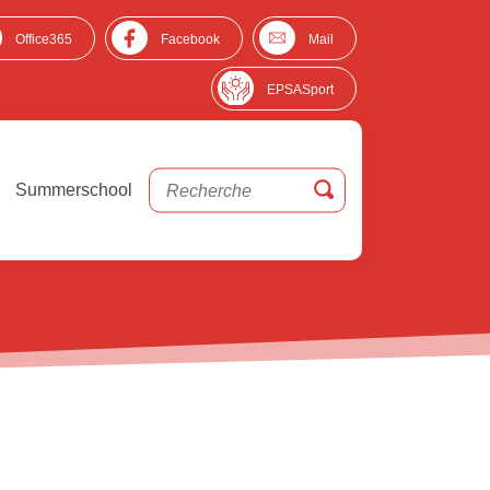
Office365
Facebook
Mail
EPSASport
Summerschool