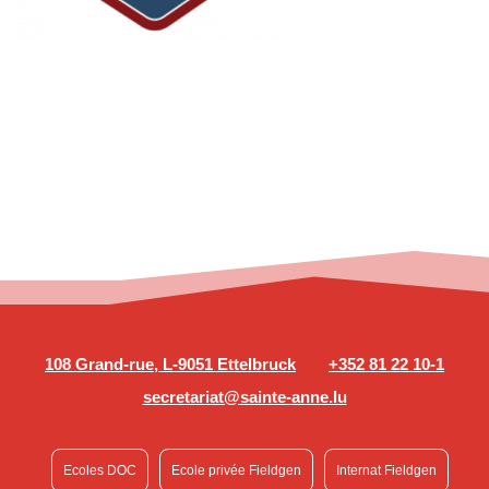
108 Grand-rue, L-9051 Ettelbruck
+352 81 22 10-1
secretariat@sainte-anne.lu
Ecoles DOC
Ecole privée Fieldgen
Internat Fieldgen