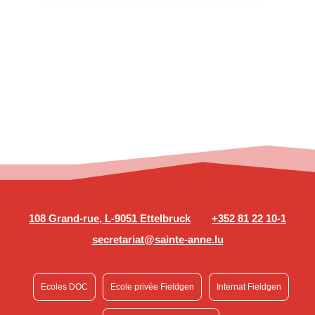
108 Grand-rue, L-9051 Ettelbruck
+352 81 22 10-1
secretariat@sainte-anne.lu
Ecoles DOC
Ecole privée Fieldgen
Internat Fieldgen