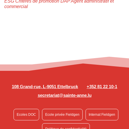
ESG Critères de promotion DAP Agent administratif et
commercial
108 Grand-rue, L-9051 Ettelbruck
+352 81 22 10-1
secretariat@sainte-anne.lu
Ecoles DOC
Ecole privée Fieldgen
Internat Fieldgen
Politique de confidentialité