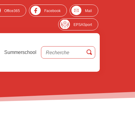
Office365
Facebook
Mail
EPSASport
Summerschool